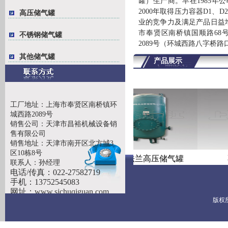
罐）生产商。早在1985年
2000年取得压力容器D1、
高压储气罐
业的竞争力及满足产品日益增
市奉贤区南桥镇国顺路68
不锈钢储气罐
2089号（环城西路八字桥
其他储气罐
产品展示
工厂地址：上海市奉贤区南桥镇环
城西路2089号
销售公司：天津市昌裕机械设备销
售有限公司
销售地址：天津市南开区北方城3
区10栋8号
卧式法兰储气罐
立式法兰高压储气罐
联系人：孙经理
电话/传真：022-27582719
手机：13752545083
网址：
www.sjchuqiguan.com
版权